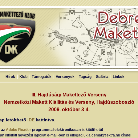
Hírek
Klub
Támogatók
Versenyek
Tagság
Galéria
Linkek
III. Hajdúsági Makettezõ Verseny
Nemzetközi Makett Kiállítás és Verseny, Hajdúszoboszló
2009. október 3-4.
ap letölthetõ
IDE
kattintva.
p az
Adobe Reader
programmal elektronikusan is kitölthetõ!
an kitöltött nevezési lapokat e-mail-ben is elfogadjuk a demak@extra.hu címre!