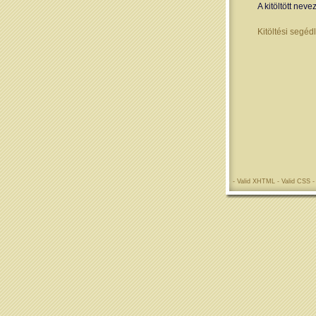
A kitöltött neve
Kitöltési segédl
- Valid
XHTML
- Valid
CSS
-