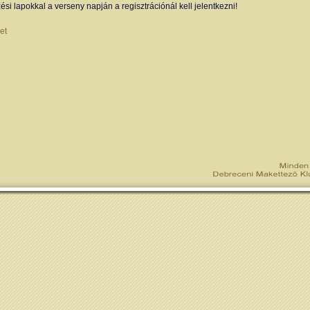
zési lapokkal a verseny napján a regisztrációnál kell jelentkezni!
et